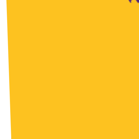
Volt Deutschland Merchandise Shop
Presse
Mache bei uns mit!
Deine Spende für Volt!
Jobs bei Volt
Volt in deiner Nähe