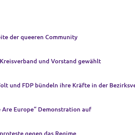
Seite der queeren Community
r Kreisverband und Vorstand gewählt
Neue Fraktion für Köln-Ehrenfeld: Volt und FD
e Are Europe“ Demonstration auf
nproteste gegen das Regime