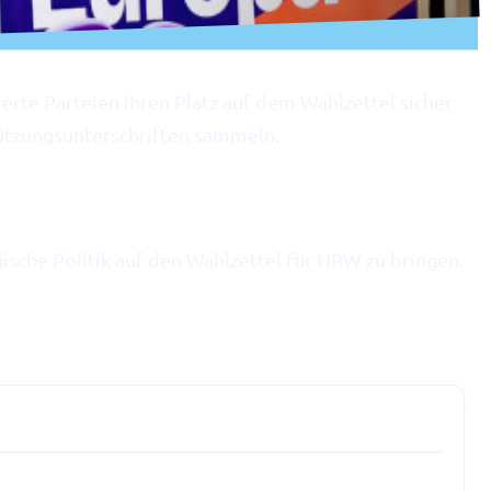
erte Parteien ihren Platz auf dem Wahlzettel sicher
tützungsunterschriften sammeln.
ische Politik auf den Wahlzettel für NRW zu bringen.