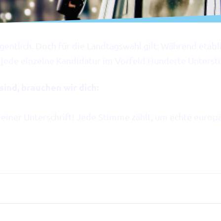
entlich. Doch für die Landtagswahl gilt: Während etabli
r jede einzelne Kandidatur im Vorfeld Hunderte Unters
ind, brauchen wir dich:
einer Unterschrift! Jede Stimme zählt, um echte europä