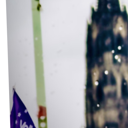
Volt Deutschland Merchandise Shop
Unsere Events
Presse
Mach bei uns mit!
Deine Spende für Volt!
Kontakt
Ratsfraktion Köln