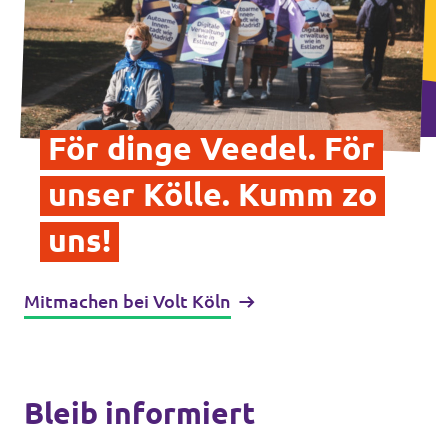
För dinge Veedel. För
unser Kölle. Kumm zo
uns!
Mitmachen bei Volt Köln
Bleib informiert