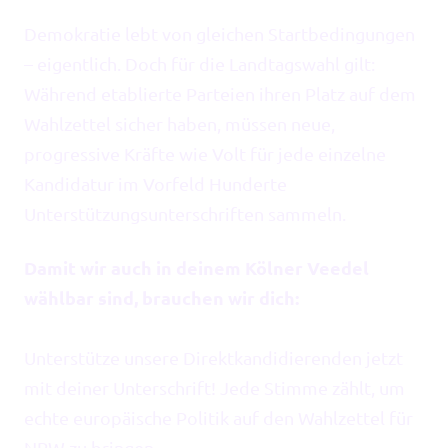
Volt Deutschland Merchandise Shop
Unsere Events
Demokratie lebt von gleichen Startbedingungen
– eigentlich. Doch für die Landtagswahl gilt:
Während etablierte Parteien ihren Platz auf dem
Wahlzettel sicher haben, müssen neue,
Presse
progressive Kräfte wie Volt für jede einzelne
Kandidatur im Vorfeld Hunderte
Mach bei uns mit!
Unterstützungsunterschriften sammeln.
Deine Spende für Volt!
Damit wir auch in deinem Kölner Veedel
wählbar sind, brauchen wir dich:
Kontakt
Unterstütze unsere Direktkandidierenden jetzt
mit deiner Unterschrift! Jede Stimme zählt, um
echte europäische Politik auf den Wahlzettel für
Ratsfraktion Köln