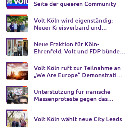
Seite der queeren Community
Volt Köln wird eigenständig:
Neuer Kreisverband und
Vorstand gewählt
Neue Fraktion für Köln-
Ehrenfeld: Volt und FDP bündeln
ihre Kräfte in der
Bezirksvertretung
Volt Köln ruft zur Teilnahme an
„We Are Europe“ Demonstration
auf
Unterstützung für iranische
Massenproteste gegen das
Regime
Volt Köln wählt neue City Leads