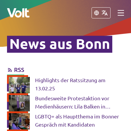
Schließen
Schließen
News aus Bonn
Volt in Nordrhein-Westfalen
Website von Volt NRW
RSS
Programm
Volt vor Ort in NRW
Highlights der Ratssitzung am
Über Volt
13.02.25
Volt in Deutschland
Bundesweite Protestaktion vor
Menschen
Medienhäusern: Lila Balken in
Volt Deutschland
Wahlumfragen!
LGBTQ+ als Hauptthema im Bonner
Volt in deinem Bundesland
Gespräch mit Kandidaten
Neuigkeiten