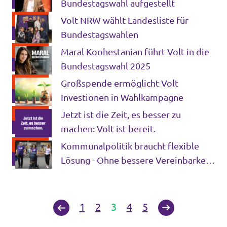
Bundestagswahl aufgestellt
Volt NRW wählt Landesliste für
Bundestagswahlen
Maral Koohestanian führt Volt in die
Bundestagswahl 2025
Großspende ermöglicht Volt
Investionen in Wahlkampagne
Jetzt ist die Zeit, es besser zu
machen: Volt ist bereit.
Kommunalpolitik braucht flexible
Lösung - Ohne bessere Vereinbarkeit
bleibt sie ein Privileg für Wenige
1
2
3
4
5