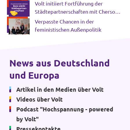
Volt initiiert Fortführung der
Volt Deutschland Merchandise Shop
Unsere Events
Städtepartnerschaften mit Cherson
und Potsdam
Verpasste Chancen in der
feministischen Außenpolitik
Kontakt zu Volt Bonn
Mach mit bei Volt Bonn
News aus Deutschland
und Europa
Deine Spende für Volt
Werde Mitglied von Volt
Artikel in den Medien über Volt
Videos über Volt
Podcast "Hochspannung - powered
by Volt"
Volt Bonn Newsletter
Pressekontakte