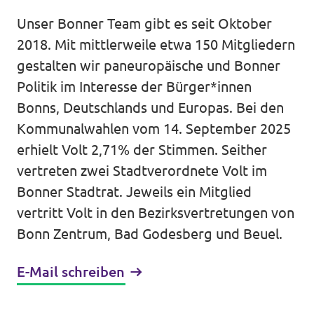
Volt Deutschland Merchandise Shop
Unser Bonner Team gibt es seit Oktober
Unsere Events
2018. Mit mittlerweile etwa 150 Mitgliedern
gestalten wir paneuropäische und Bonner
Politik im Interesse der Bürger*innen
Kontakt zu Volt Bonn
Bonns, Deutschlands und Europas. Bei den
Kommunalwahlen vom 14. September 2025
Mach mit bei Volt Bonn
erhielt Volt 2,71% der Stimmen. Seither
vertreten zwei Stadtverordnete Volt im
Deine Spende für Volt
Bonner Stadtrat. Jeweils ein Mitglied
vertritt Volt in den Bezirksvertretungen von
Werde Mitglied von Volt
Bonn Zentrum, Bad Godesberg und Beuel.
E-Mail schreiben
Volt Bonn Newsletter