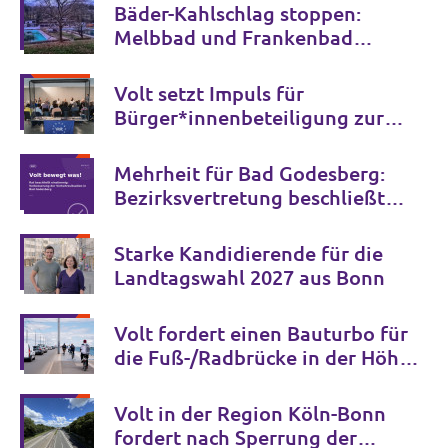
Bäder-Kahlschlag stoppen:
Melbbad und Frankenbad
erhalten!
Volt setzt Impuls für
Bürger*innenbeteiligung zur
Zukunft der Bonner Bühnen
Mehrheit für Bad Godesberg:
Bezirksvertretung beschließt
Verkehrspaket bis 2034
Starke Kandidierende für die
Landtagswahl 2027 aus Bonn
Volt fordert einen Bauturbo für
die Fuß-/Radbrücke in der Höhe
der Ersten Fährgasse und für die
Seilbahn
Volt in der Region Köln-Bonn
fordert nach Sperrung der