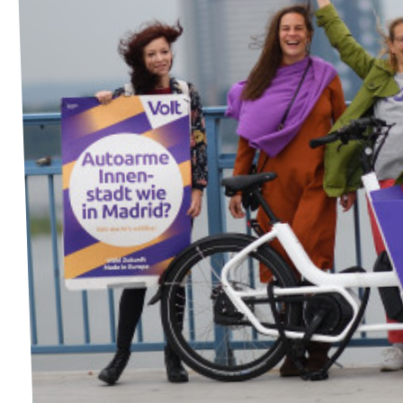
Volt Deutschland Merchandise Shop
Unsere Events
Kontakt zu Volt Bonn
Mach mit bei Volt Bonn
Deine Spende für Volt
Werde Mitglied von Volt
Volt Bonn Newsletter