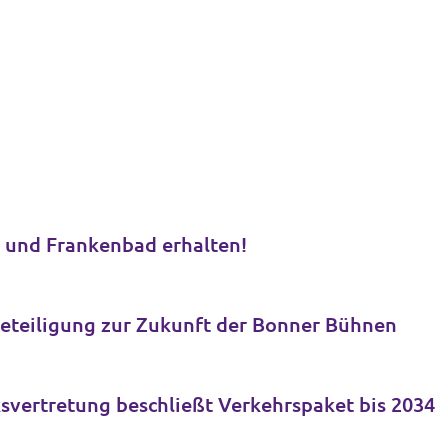
Bäder-Kahlschlag stoppen: Melbbad und Frankenbad erhalten!
ür Bürger*innenbeteiligung zur Zukunft der Bonner Bühnen
svertretung beschließt Verkehrspaket bis 2034