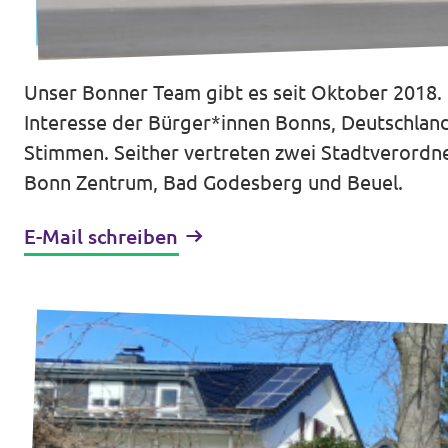
Unser Bonner Team gibt es seit Oktober 2018. 
Intranet von Volt Bonn
Interesse der Bürger*innen Bonns, Deutschlan
Impressum
Stimmen. Seither vertreten zwei Stadtverordnet
Datenschutz
Bonn Zentrum, Bad Godesberg und Beuel.
E-Mail schreiben