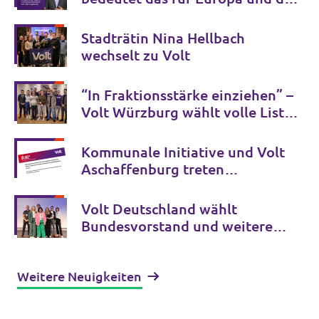
Welt
Stadträtin Nina Hellbach
wechselt zu Volt
“In Fraktionsstärke einziehen” –
Volt Würzburg wählt volle Liste
für die Stadtratswahl 2026
Kommunale Initiative und Volt
Aschaffenburg treten
gemeinsam zur Kommunalwahl
2026 an
Volt Deutschland wählt
Bundesvorstand und weitere
Schlüsselämter für die
kommenden Jahre
Weitere Neuigkeiten