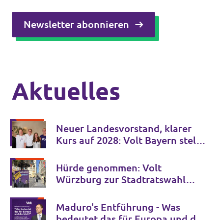
Newsletter abonnieren
Aktuelles
Neuer Landesvorstand, klarer
Kurs auf 2028: Volt Bayern stellt
sich auf dem 8. Landesparteitag
in Bamberg für die Zukunft auf
Hürde genommen: Volt
Würzburg zur Stadtratswahl
zugelassen
Maduro's Entführung - Was
bedeutet das für Europa und die